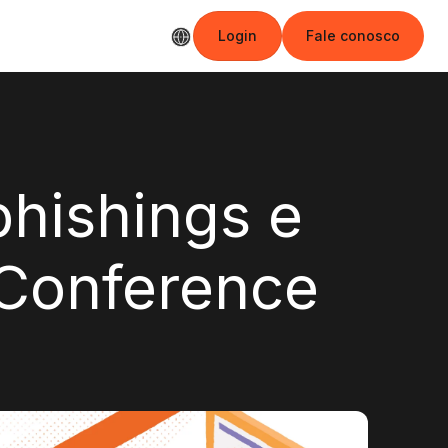
Login
Fale conosco
Login
Fale conosco
phishings e
 Conference