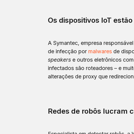
Os dispositivos IoT estã
A Symantec, empresa responsável p
de infecção por
malwares
de dispo
speakers
e outros eletrônicos co
infectados são roteadores – e mui
alterações de proxy que redirecio
Redes de robôs lucram c
Especialista em detectar robôs, a 