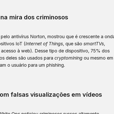
o na mira dos criminosos
elo antivírus Norton, mostrou que é crescente a ond
sitivos IoT (
Internet of Things
, que são
smartTVs
,
m acesso à web). Desse tipo de dispositivo, 75% dos
tos deles são usados para
cryptomining
ou mesmo em
nam o usuário para um phishing.
om falsas visualizações em vídeos
White Ops noticiou criminosos russos altamente