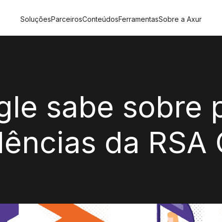
Soluções
Parceiros
Conteúdos
Ferramentas
Sobre a Axur
le sabe sobre 
ndências da RSA