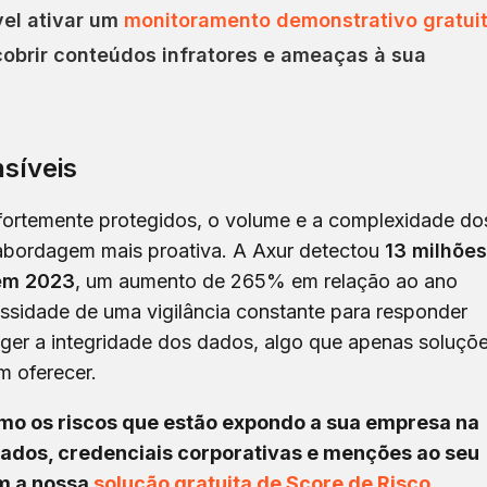
vel ativar um
monitoramento demonstrativo gratui
brir conteúdos infratores e ameaças à sua
síveis
fortemente protegidos, o volume e a complexidade do
abordagem mais proativa. A Axur detectou
13 milhões
 em 2023
, um aumento de 265% em relação ao ano
essidade de uma vigilância constante para responder
ger a integridade dos dados, algo que apenas soluçõ
m oferecer.
o os riscos que estão expondo a sua empresa na
ados, credenciais corporativas e menções ao seu
m a nossa
solução gratuita de Score de Risco
.