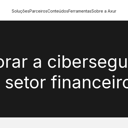
Soluções
Parceiros
Conteúdos
Ferramentas
Sobre a Axur
rar a ciberseg
setor financeir