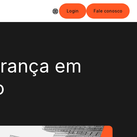
Login
Fale conosco
Login
Fale conosco
urança em
o