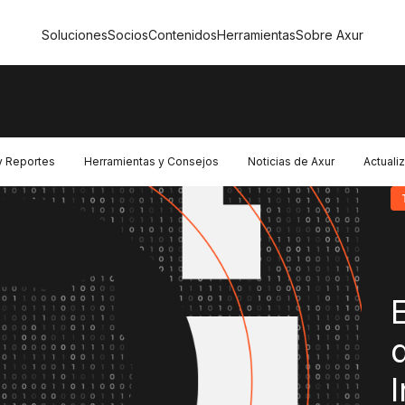
Soluciones
Socios
Contenidos
Herramientas
Sobre Axur
y Reportes
Herramientas y Consejos
Noticias de Axur
Actuali