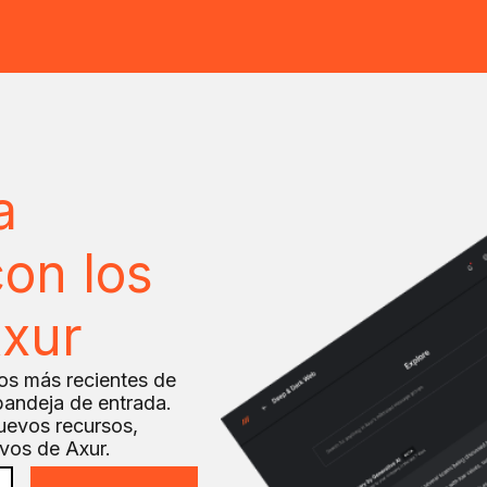
a
on los
Axur
dos más recientes de
bandeja de entrada.
uevos recursos,
ivos de Axur.