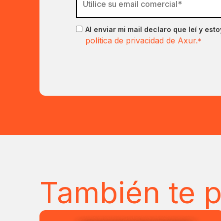
Al enviar mi mail declaro que leí y est
política de privacidad de Axur.
*
También te p