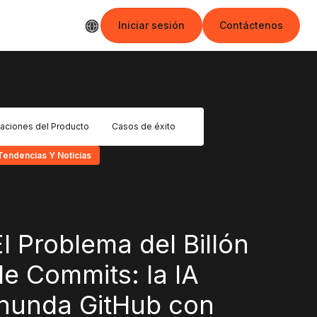
Iniciar sesión
Contáctenos
Iniciar sesión
Contáctenos
zaciones del Producto
Casos de éxito
Tendencias Y Noticias
El Problema del Billón
de Commits: la IA
Inunda GitHub con