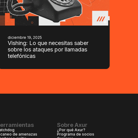
diciembre 19, 2025
Vishing: Lo que necesitas saber
sobre los ataques por llamadas
telefónicas
erramientas
Sobre Axur
atchdog
¿Por qué Axur?
scaneo de amenazas
Programa de socios