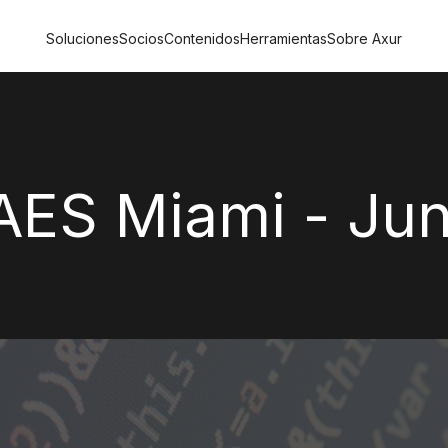
Soluciones
Socios
Contenidos
Herramientas
Sobre Axur
AES Miami - Ju