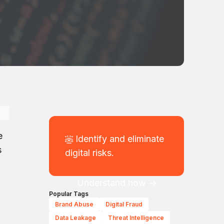
e
Identify and eliminate
s
digital risks.
Understand how
Popular Tags
Brand Abuse
Digital Fraud
Data Leakage
Threat Intelligence