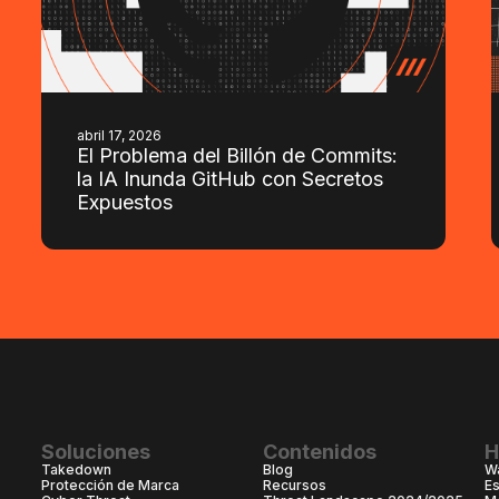
abril 17, 2026
El Problema del Billón de Commits:
la IA Inunda GitHub con Secretos
Expuestos
Soluciones
Contenidos
H
Takedown
Blog
W
Protección de Marca
Recursos
E