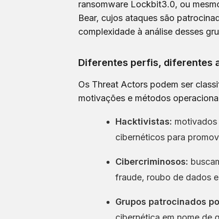
ransomware Lockbit3.0, ou mesm
Bear, cujos ataques são patrocina
complexidade à análise desses gr
Diferentes perfis, diferentes
Os Threat Actors podem ser class
motivações e métodos operacionai
Hacktivistas:
motivados p
cibernéticos para promov
Cibercriminosos:
buscam 
fraude, roubo de dados e
Grupos patrocinados po
cibernética em nome de g