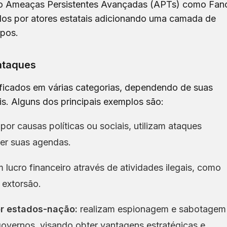
o Ameaças Persistentes Avançadas (APTs) como Fan
dos por atores estatais adicionando uma camada de
upos.
 ataques
ificados em várias categorias, dependendo de suas
s. Alguns dos principais exemplos são:
or causas políticas ou sociais, utilizam ataques
er suas agendas.
lucro financeiro através de atividades ilegais, como
 extorsão.
r estados-nação:
realizam espionagem e sabotagem
overnos, visando obter vantagens estratégicas e